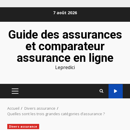
Aller
7 août 2026
au
contenu
Guide des assurances
et comparateur
assurance en ligne
Lepredici
MENU
PRINCIPAL
Accueil
Divers assurance
Quelles sont les trois grandes catégories d’assurance ?
Divers assurance