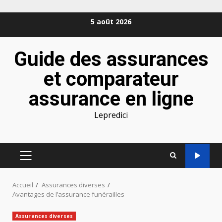
Aller
5 août 2026
au
contenu
Guide des assurances
et comparateur
assurance en ligne
Lepredici
MENU
PRINCIPAL
Accueil
Assurances diverses
Avantages de l’assurance funérailles
Assurances diverses