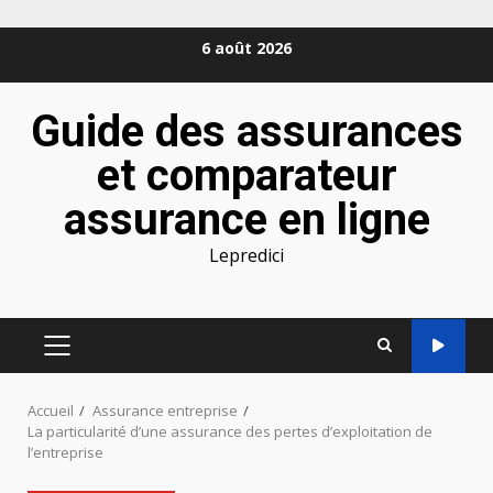
Aller
6 août 2026
au
contenu
Guide des assurances
et comparateur
assurance en ligne
Lepredici
MENU
PRINCIPAL
Accueil
Assurance entreprise
La particularité d’une assurance des pertes d’exploitation de
l’entreprise