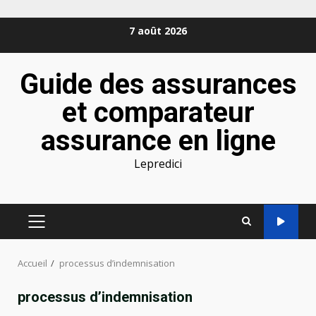
Aller
7 août 2026
au
contenu
Guide des assurances
et comparateur
assurance en ligne
Lepredici
MENU
PRINCIPAL
Accueil
processus d’indemnisation
processus d’indemnisation