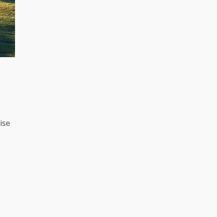
e
ise