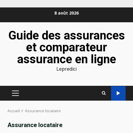
Aller
8 août 2026
au
contenu
Guide des assurances
et comparateur
assurance en ligne
Lepredici
MENU
PRINCIPAL
Accueil
Assurance locataire
Assurance locataire