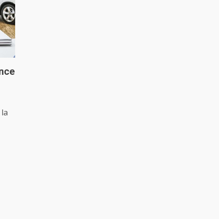
ance
 la