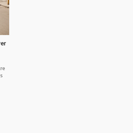
yer
tre
es